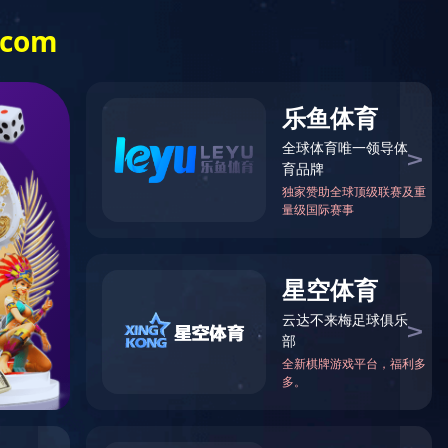
设备
新闻资讯
联系我们
18637300467
华体会官方网页版相关的
文章