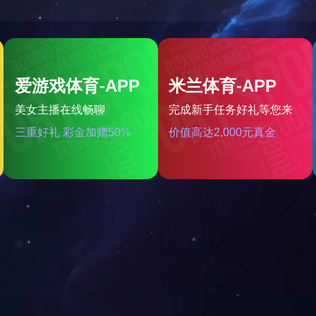
下一篇：
成功案